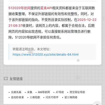
512020导航网
提供的
夏柔API
相关资料都是来自于互联网数
据收集整理，不保证外部链接的有效性和完整性，同时，对
于该外部链接的指向，不受热目录实际控制，在
2025-12-22
21:08:37
收录时，该网页上的内容，都属于合规合法，后期
网页的内容如出现违规，可以直接联系网站管理员进行删
除，512020导航网不承担任何责任。
转载请注明出处，本文地址：
https://www.512020.xyz/site/details-64.html
兰开斯特
更新于 08:02
37
晴
友情链接
°C
18°C~37°C
允赫先森
米集
888导航网
AT导航
悟空网址导航
自动秒收录
三维短剧
闪乐巧软件
诺三维网络
今日日出
今日日落
06:07
19:51