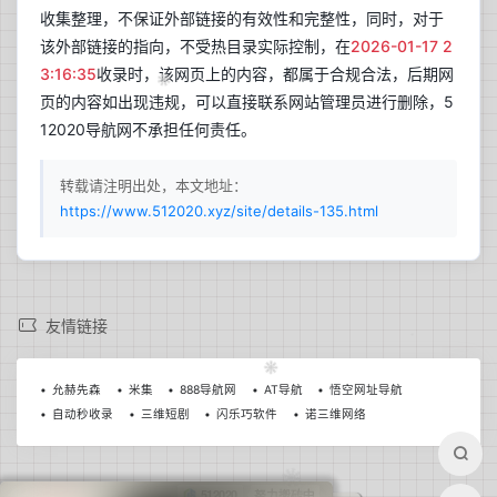
收集整理，不保证外部链接的有效性和完整性，同时，对于
该外部链接的指向，不受热目录实际控制，在
2026-01-17 2
3:16:35
收录时，该网页上的内容，都属于合规合法，后期网
页的内容如出现违规，可以直接联系网站管理员进行删除，5
12020导航网不承担任何责任。
转载请注明出处，本文地址：
https://www.512020.xyz/site/details-135.html
兰开斯特
更新于 17:03
27
晴
友情链接
°C
21°C~34°C
允赫先森
米集
888导航网
AT导航
悟空网址导航
自动秒收录
三维短剧
闪乐巧软件
诺三维网络
今日日出
今日日落
06:09
19:48