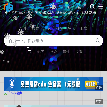
512020导航网 - 新版导航网站正式上线，免费收录优质网站，请点此自助提交！
常用
搜索
工具
社区
生活
求职
百度
必应
谷歌
软件
文献