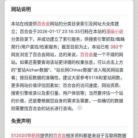
网站说明
本站在线提供
百合会
网站的分类目录索引及网址大全库建
立；百合会于2026-01-17 23:16:35归档在本站的
漫画小说
分类目录下，并成功建立了索引服务，供搜索引擎抓取/蜘蛛
爬行/用户查找/检索服务；截至目前为止，本站已有
382
个
网友浏览了百合会网站，总的来说，
百合会
是一个不错的网
站。如果还需要查询该站更详细的权重信息，可以点击上方
的"爱站Aizhan数据"、"站长网Chinaz数据"进入相关网站查
看；按目前数据的准确性，建议大家参考5118和爱站网数，
更多网站价值评估因素如：百合会的访问速度、网站资质、
搜索引擎收录以及索引量、用户体验等；当然要评估一个站
的价值，还是要根据您自身的需求及需要，一些确切的数据
则需要找百合会的站长进行咨询。
免责声明
512020导航网
提供的
百合会
相关资料都是来自于互联网数据