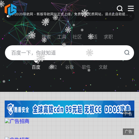
512020导航网 - 网站净网计划全面启动，共建绿色上网环境！
常用
搜索
工具
社区
生活
求职
百度
必应
谷歌
软件
文献