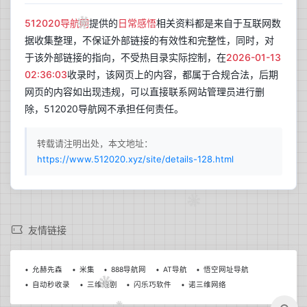
512020导航网
提供的
日常感悟
相关资料都是来自于互联网数
据收集整理，不保证外部链接的有效性和完整性，同时，对
于该外部链接的指向，不受热目录实际控制，在
2026-01-13
02:36:03
收录时，该网页上的内容，都属于合规合法，后期
网页的内容如出现违规，可以直接联系网站管理员进行删
除，512020导航网不承担任何责任。
转载请注明出处，本文地址：
https://www.512020.xyz/site/details-128.html
兰开斯特
更新于 18:24
28
晴
友情链接
°C
22°C~37°C
作
词
:
郑
浩
Z
H
a
o
允赫先森
米集
888导航网
AT导航
悟空网址导航
作
曲
:
郑
浩
Z
H
a
o
自动秒收录
三维短剧
闪乐巧软件
诺三维网络
今日日出
今日日落
琵
琶
曲
（
东
船
与
西
舫
）
郑
浩
+
冰
洁
06:09
19:49
作
词
L
y
r
i
c
i
s
t
：
郑
浩