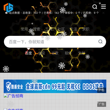
站点数据 - 总收录：153 个 / 已审核：142 个 / 审核中：2 个 / 已拒绝：9 个
512020导航网 - 新版导航网站正式上线，免费收录优质网站，请点此自助提交！
常用
搜索
工具
社区
生活
求职
百度
必应
谷歌
软件
文献