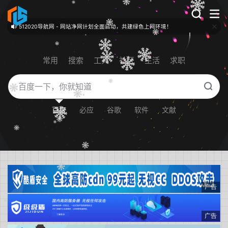
512020导航网 - 网站净网计划全面启动，共建绿色上网环境！
常用
搜索
工具
社区
生活
求职
百度
必应
谷歌
软件
文献