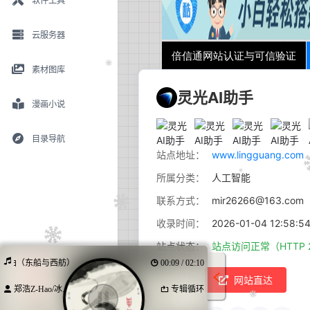
软件工具
云服务器
素材图库
灵光AI助手
漫画小说
目录导航
站点地址：
www.lingguang.com
所属分类：
人工智能
联系方式：
mir26266@163.com
收录时间：
2026-01-04 12:58:5
站点状态：
站点访问正常（HTTP 
琶曲（东船与西舫）
00:10 / 02:10
快捷访问：
网站直达
郑浩Z-Hao/冰...
专辑循环