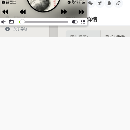
琵琶曲
歌词开启
好站分享：
网站提交
友情链接
网站TDK详情
关于导航
网站标题：
灵光AI助手
灵光,蚂蚁灵光,li
hatbox,AI 
关 键 词：
总结,AI 学习
结,拍题答疑,
网站描述：
让复杂，变简
网站说明