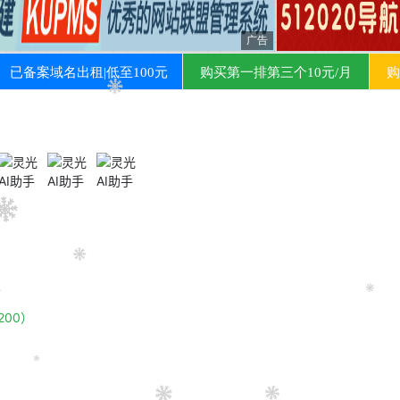
作
词
:
郑
浩
Z
H
a
o
作
曲
:
郑
浩
Z
H
a
o
琵
琶
曲
（
东
船
与
西
舫
）
郑
浩
+
冰
洁
作
词
L
y
r
i
c
i
s
t
：
郑
浩
作
曲
C
o
m
p
o
s
e
r
：
郑
浩
戏
腔
O
p
e
r
a
t
u
n
e
：
冰
洁
编
曲
A
r
r
a
n
g
e
r
：
D
J
阿
泽
4
制
作
人
M
u
s
i
c
P
r
o
d
u
c
e
r
：
郑
浩
200）
监
制
E
x
e
c
u
t
i
v
e
P
r
o
d
u
c
e
r
：
颜
陌
/
郑
浩
出
品
人
P
u
b
l
i
s
h
e
r
：
颜
陌