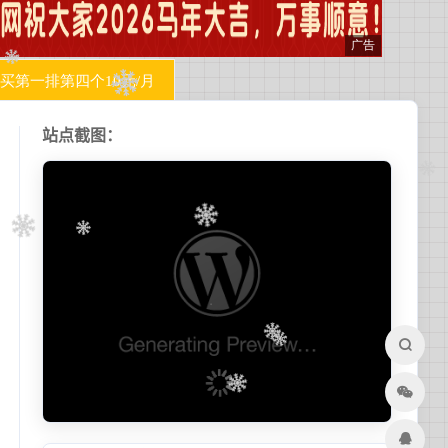
站点截图：
兰开斯特
更新于 20:24
25
晴
°C
22°C~37°C
今日日出
今日日落
06:09
19:49
今日贴士
正在获取天气建议...