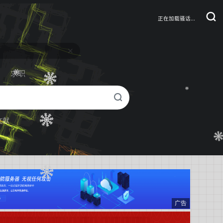
正在加载骚话...
求职
文献