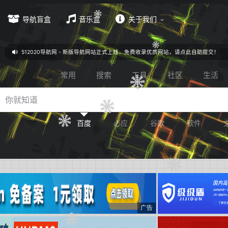
导航盲盒
音乐盒
关于我们
512020导航网 - 新版导航网站正式上线，免费收录优质网站，请点此自助提交！
常用
搜索
工具
社区
生活
百度
必应
谷歌
软件