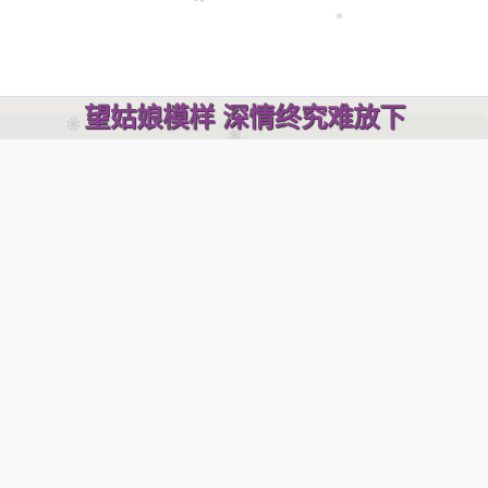
东
船
与
西
舫
琴
音
袅
袅
于
心
上
卿
和
了
胡
旋
君
作
汉
宫
琵
琶
语
望
姑
娘
模
样
深
情
终
究
难
放
下
美人迟了暮 任与绝世共赴
nguang,lingguang,灵光 AI,灵光 AI助手,AI助手,AI,AI 搜索,AI 对话,C
卿和了胡旋 君作汉宫琵琶语
聊天,AI 问答,AI 识图,AI 绘画,AIGC,AI 生图,AI 生视频,AI 创作,AI P图,AI
,AI 翻译,AI 办公,AI 写作文,AI 语音,财报速读,文档处理,网页速读,网页总
弹一首琵琶曲 世人争相思意
灵光开眼,灵光对话,灵光闪应用
坐高楼赏小曲 抚琴声想起你
单
姑娘不胜酒力 哭的梨花带雨
回首人间 笑谈你我初遇
弹一首琵琶曲 叹离愁争朝夕
坐高楼赏烟雨 烟雨声宛如你