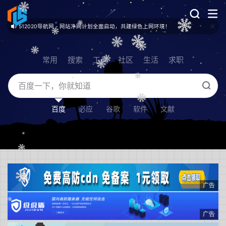
512020导航网 - 网站净网计划全面启动，共建绿色上网环境！
常用
搜索
工具
社区
生活
求职
百度
必应
谷歌
软件
文献